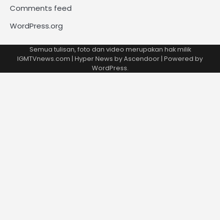
Comments feed
WordPress.org
Semua tulisan, foto dan video merupakan hak milik
IGMTVnews.com | Hyper News by
Ascendoor
| Powered by
WordPress
.