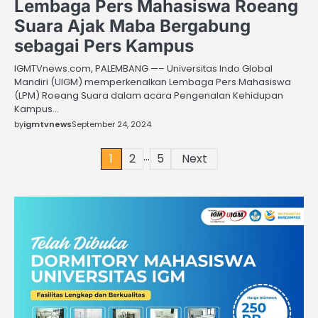
Lembaga Pers Mahasiswa Roeang
Suara Ajak Maba Bergabung
sebagai Pers Kampus
IGMTVnews.com, PALEMBANG —– Universitas Indo Global
Mandiri (UIGM) memperkenalkan Lembaga Pers Mahasiswa
(LPM) Roeang Suara dalam acara Pengenalan Kehidupan
Kampus…
by
igmtvnews
September 24, 2024
…
Posts
1
2
5
Next
pagination