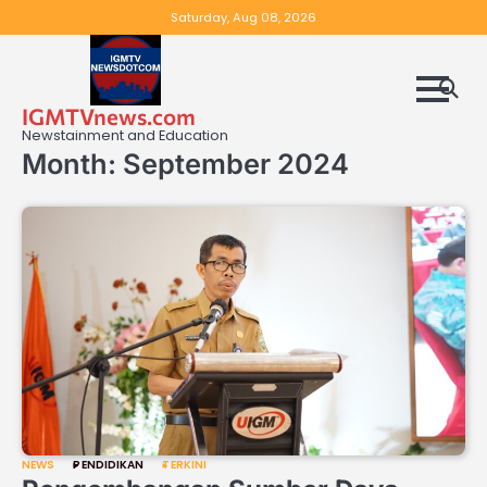
Skip
Saturday, Aug 08, 2026
to
content
IGMTVnews.com
Newstainment and Education
Month:
September 2024
NEWS
PENDIDIKAN
TERKINI