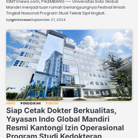
IGMTVnews.com, PALEMBANG —– Universitas Indo Global
Mandiri menjadi tuan rumah berlangsungnya Festival Ilmiah
Tingkat Nasional Program Studi Teknik Sipil tingkat…
by
igmtvnews
September 27, 2024
NEWS
PENDIDIKAN
TERKINI
Siap Cetak Dokter Berkualitas,
Yayasan Indo Global Mandiri
Resmi Kantongi Izin Operasional
Program Studi Kedokteran