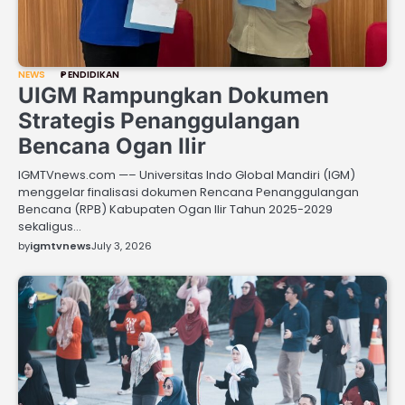
NEWS
PENDIDIKAN
UIGM Rampungkan Dokumen
Strategis Penanggulangan
Bencana Ogan Ilir
IGMTVnews.com —– Universitas Indo Global Mandiri (IGM)
menggelar finalisasi dokumen Rencana Penanggulangan
Bencana (RPB) Kabupaten Ogan Ilir Tahun 2025-2029
sekaligus…
by
igmtvnews
July 3, 2026