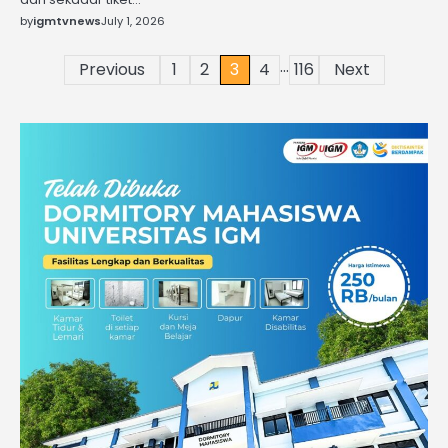
by
igmtvnews
July 1, 2026
…
Posts
Previous
1
2
3
4
116
Next
pagination