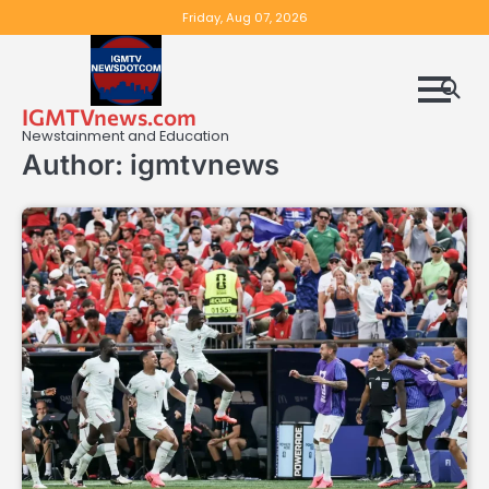
Skip
Friday, Aug 07, 2026
to
content
IGMTVnews.com
Newstainment and Education
Author:
igmtvnews