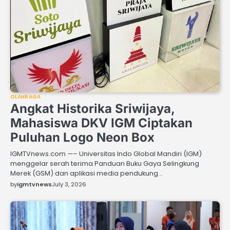
OLAHRAGA
Angkat Historika Sriwijaya,
Mahasiswa DKV IGM Ciptakan
Puluhan Logo Neon Box
IGMTVnews.com —– Universitas Indo Global Mandiri (IGM)
menggelar serah terima Panduan Buku Gaya Selingkung
Merek (GSM) dan aplikasi media pendukung…
by
igmtvnews
July 3, 2026