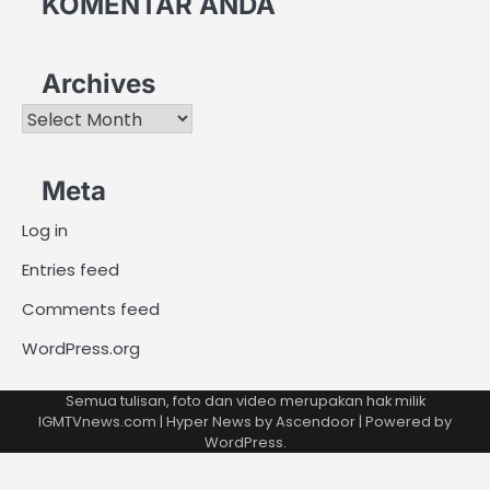
KOMENTAR ANDA
Archives
Archives
Meta
Log in
Entries feed
Comments feed
WordPress.org
Semua tulisan, foto dan video merupakan hak milik
IGMTVnews.com | Hyper News by
Ascendoor
| Powered by
WordPress
.