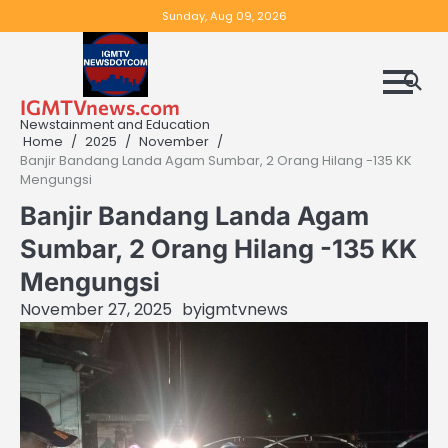
Skip
Sunday, Aug 09, 2026
to
content
IGMTVnews.com
Newstainment and Education
Home
2025
November
Banjir Bandang Landa Agam Sumbar, 2 Orang Hilang -135 KK
Mengungsi
Banjir Bandang Landa Agam
Sumbar, 2 Orang Hilang -135 KK
Mengungsi
November 27, 2025
by
igmtvnews