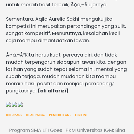
untuk meraih hasil terbaik, Ã¢â‚¬Â ujarnya.
Sementara, Aqila Aurelia Sakhi mengaku jika
kompetisi ini merupakan pertandingan yang sulit,
sangat kompetitif. Menurutnya, kesalahan kecil
saja mampu dimanfaatkan lawan.
Ã¢â‚¬Å“Kita harus kuat, percaya diri, dan tidak
mudah terpengaruh siapapun lawan kita, dengan
latihan yang sudah tepat selama ini, mental yang
sudah terjaga, mudah mudahan kita mampu
meraih hasil positif dan menjadi pemenang,”
pungkasnya.
(ali alfarizi)
HIBURAN
OLAHRAGA
PENDIDIKAN
TERKINI
Program SMA LTI Goes
PKM Universitas IGM; Bina
Post