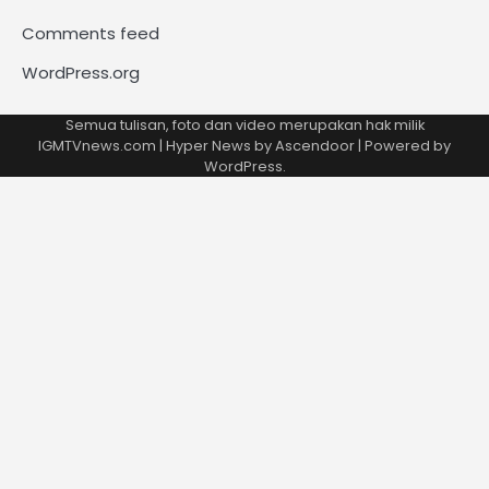
Comments feed
WordPress.org
Semua tulisan, foto dan video merupakan hak milik
IGMTVnews.com | Hyper News by
Ascendoor
| Powered by
WordPress
.