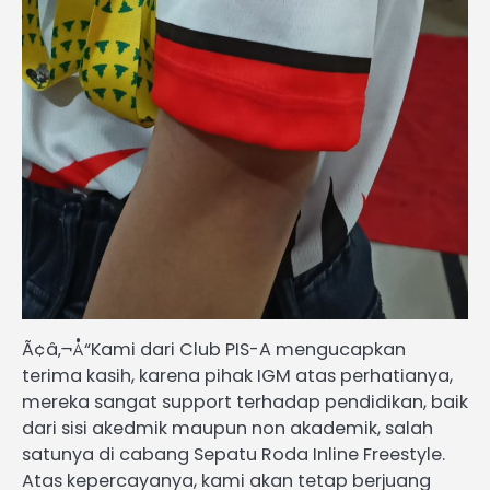
Ã¢â‚¬Å“Kami dari Club PIS-A mengucapkan
terima kasih, karena pihak IGM atas perhatianya,
mereka sangat support terhadap pendidikan, baik
dari sisi akedmik maupun non akademik, salah
satunya di cabang Sepatu Roda Inline Freestyle.
Atas kepercayanya, kami akan tetap berjuang