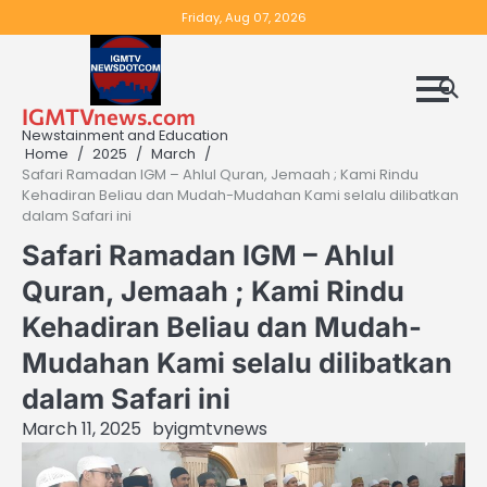
Skip
Friday, Aug 07, 2026
to
content
IGMTVnews.com
Newstainment and Education
Home
2025
March
Safari Ramadan IGM – Ahlul Quran, Jemaah ; Kami Rindu
Kehadiran Beliau dan Mudah-Mudahan Kami selalu dilibatkan
dalam Safari ini
Safari Ramadan IGM – Ahlul
Quran, Jemaah ; Kami Rindu
Kehadiran Beliau dan Mudah-
Mudahan Kami selalu dilibatkan
dalam Safari ini
March 11, 2025
by
igmtvnews