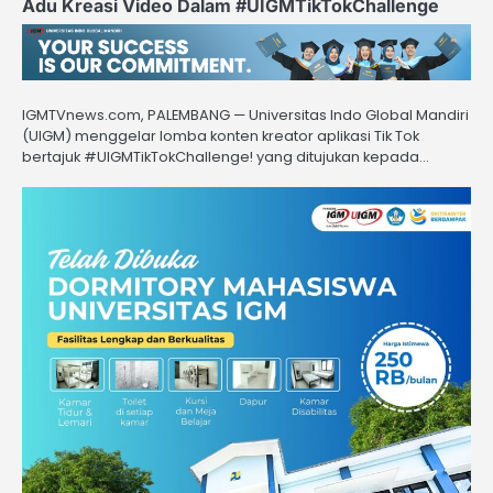
Adu Kreasi Video Dalam #UIGMTikTokChallenge
IGMTVnews.com, PALEMBANG — Universitas Indo Global Mandiri
(UIGM) menggelar lomba konten kreator aplikasi Tik Tok
bertajuk #UIGMTikTokChallenge! yang ditujukan kepada…