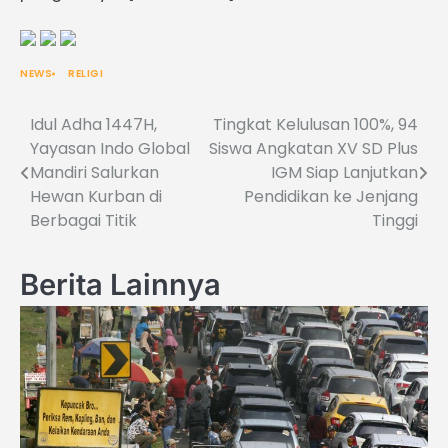
NEWS
RELIGI
Idul Adha 1447H,
Tingkat Kelulusan 100%, 94
Post
Yayasan Indo Global
Siswa Angkatan XV SD Plus
navigation
Mandiri Salurkan
IGM Siap Lanjutkan
Hewan Kurban di
Pendidikan ke Jenjang
Berbagai Titik
Tinggi
Berita Lainnya