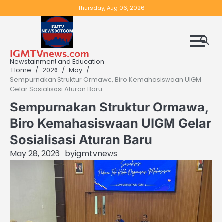
Skip
Thursday, Aug 06, 2026
to
content
IGMTVnews.com
Newstainment and Education
Home
2026
May
Sempurnakan Struktur Ormawa, Biro Kemahasiswaan UIGM
Gelar Sosialisasi Aturan Baru
Sempurnakan Struktur Ormawa,
Biro Kemahasiswaan UIGM Gelar
Sosialisasi Aturan Baru
May 28, 2026
by
igmtvnews