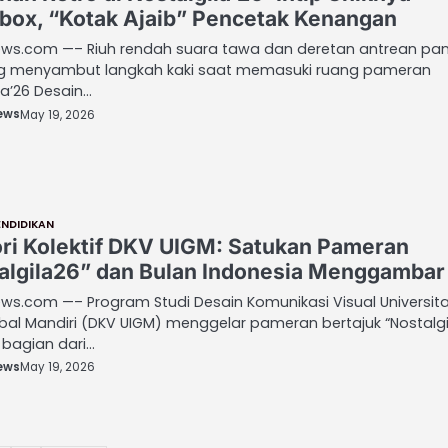
box, “Kotak Ajaib” Pencetak Kenangan
ws.com —– Riuh rendah suara tawa dan deretan antrean pa
g menyambut langkah kaki saat memasuki ruang pameran
la’26 Desain…
ews
May 19, 2026
ENDIDIKAN
i Kolektif DKV UIGM: Satukan Pameran
algila26” dan Bulan Indonesia Menggambar
ws.com —– Program Studi Desain Komunikasi Visual Universit
bal Mandiri (DKV UIGM) menggelar pameran bertajuk “Nostalgi
 bagian dari…
ews
May 19, 2026