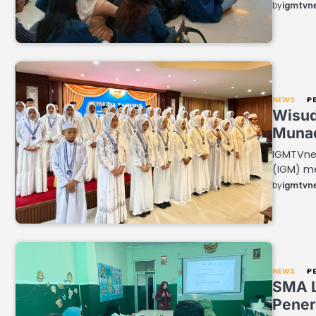
by
igmtvn
NEWS
P
Wisud
Munaq
IGMTVnew
(IGM) me
by
igmtvn
NEWS
P
SMA L
Pener