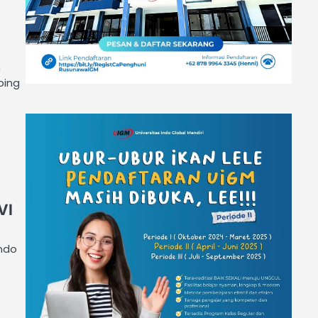
n
bing
VI
Indo