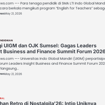
s.com —– Para tenaga pendidik di SMA LTI Indo Global Mandi
cara berkala mengikuti program “English for Teachers” sebag
ews
May 21, 2026
ENDIDIKAN
gi UIGM dan OJK Sumsel: Gagas Leaders
ht Business and Finance Summit Forum 2026
s.com —– Universitas Indo Global Mandiri (UIGM) perpartisip
orum Leaders Insight Business and Finance Summit Forum 20
rlangsung…
ews
May 21, 2026
IRAL
an Retro di Nostalgila’26: Intip Uniknya