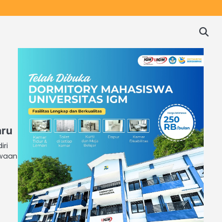
aru
iri
swaan