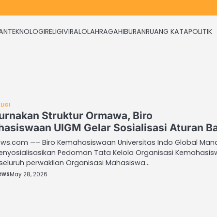
KAN
TEKNOLOGI
RELIGI
VIRAL
OLAHRAGA
HIBURAN
RUANG KATA
POLITIK
LIGI
rnakan Struktur Ormawa, Biro
asiswaan UIGM Gelar Sosialisasi Aturan B
ws.com —– Biro Kemahasiswaan Universitas Indo Global Mand
enyosialisasikan Pedoman Tata Kelola Organisasi Kemahasi
seluruh perwakilan Organisasi Mahasiswa…
ews
May 28, 2026