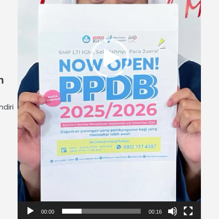
n
diri
u
00:00
00:16