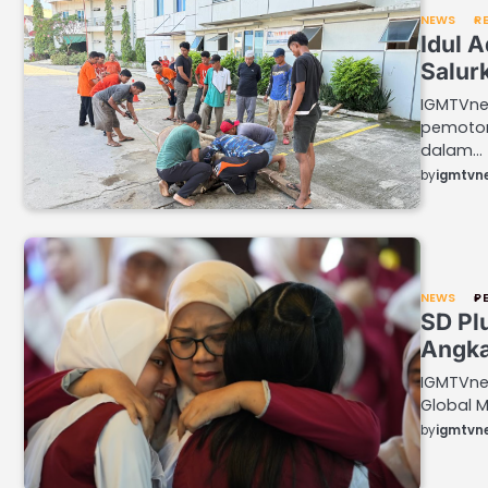
NEWS
RE
Idul 
Salur
IGMTVne
pemoton
dalam…
by
igmtvn
NEWS
P
SD Pl
Angka
IGMTVne
Global M
by
igmtvn