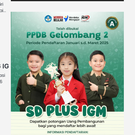
ri
ai…
 IG
asi
26