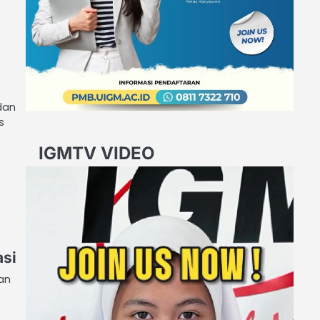
dan
s
IGMTV VIDEO
Video
Player
asi
an