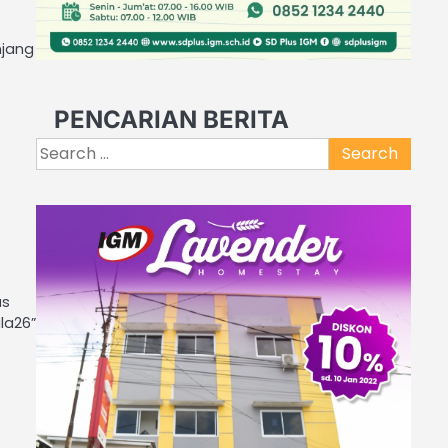
njang
PENCARIAN BERITA
Search
for:
as
la26”