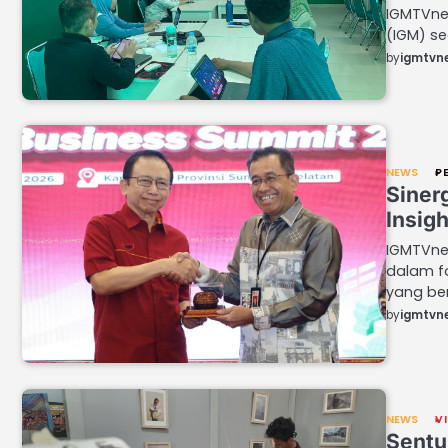
IGMTVnew
(IGM) se
by
igmtvn
NEWS
P
Siner
Insig
IGMTVnew
dalam f
yang be
by
igmtvn
NEWS
V
Sentuh