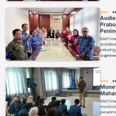
NEWS
P
Audie
Prabu
Penin
IGMTVne
sosialis
peluang 
by
igmtvn
NEWS
P
Monev
Mahas
IGMTVne
monitor
penerim