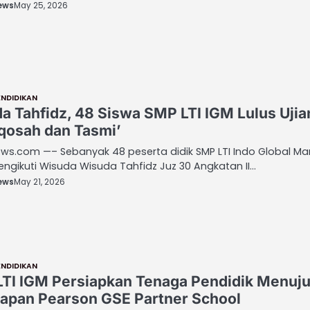
ews
May 25, 2026
ENDIDIKAN
a Tahfidz, 48 Siswa SMP LTI IGM Lulus Ujia
osah dan Tasmi’
s.com —– Sebanyak 48 peserta didik SMP LTI Indo Global Man
ngikuti Wisuda Wisuda Tahfidz Juz 30 Angkatan II…
ews
May 21, 2026
ENDIDIKAN
TI IGM Persiapkan Tenaga Pendidik Menuj
apan Pearson GSE Partner School