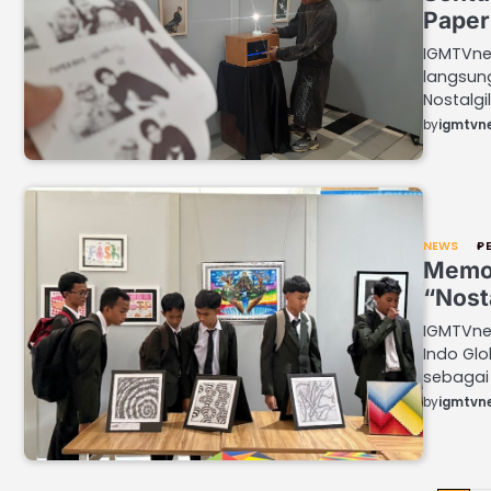
Paper
IGMTVne
langsun
Nostalgi
by
igmtvn
NEWS
P
Memor
“Nost
IGMTVne
Indo Glo
sebagai
by
igmtvn