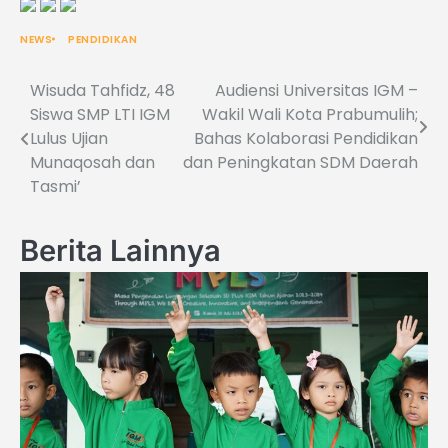
NEWS
PENDIDIKAN
Wisuda Tahfidz, 48
Audiensi Universitas IGM –
Post
Siswa SMP LTI IGM
Wakil Wali Kota Prabumulih;
navigation
Lulus Ujian
Bahas Kolaborasi Pendidikan
Munaqosah dan
dan Peningkatan SDM Daerah
Tasmi’
Berita Lainnya