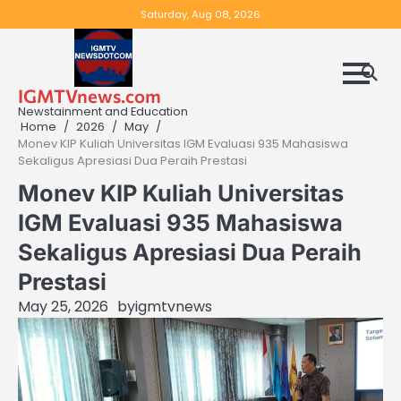
Skip
Saturday, Aug 08, 2026
to
content
IGMTVnews.com
Newstainment and Education
Home
2026
May
Monev KIP Kuliah Universitas IGM Evaluasi 935 Mahasiswa
Sekaligus Apresiasi Dua Peraih Prestasi
Monev KIP Kuliah Universitas
IGM Evaluasi 935 Mahasiswa
Sekaligus Apresiasi Dua Peraih
Prestasi
May 25, 2026
by
igmtvnews