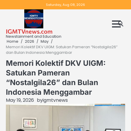
Skip
Saturday, Aug 08, 2026
to
content
IGMTVnews.com
Newstainment and Education
Home
2026
May
Memori Kolektif DKV UIGM: Satukan Pameran “Nostalgila26”
dan Bulan Indonesia Menggambar
Memori Kolektif DKV UIGM:
Satukan Pameran
“Nostalgila26” dan Bulan
Indonesia Menggambar
May 19, 2026
by
igmtvnews