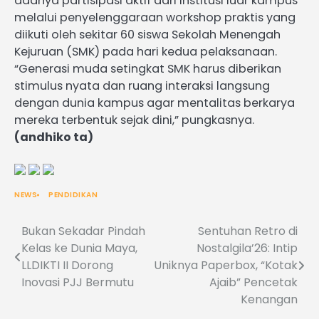
adanya partisipasi aktif dari institusi luar kampus
melalui penyelenggaraan workshop praktis yang
diikuti oleh sekitar 60 siswa Sekolah Menengah
Kejuruan (SMK) pada hari kedua pelaksanaan.
“Generasi muda setingkat SMK harus diberikan
stimulus nyata dan ruang interaksi langsung
dengan dunia kampus agar mentalitas berkarya
mereka terbentuk sejak dini,” pungkasnya.
(andhiko ta)
NEWS
PENDIDIKAN
Bukan Sekadar Pindah
Sentuhan Retro di
Post
Kelas ke Dunia Maya,
Nostalgila’26: Intip
navigation
LLDIKTI II Dorong
Uniknya Paperbox, “Kotak
Inovasi PJJ Bermutu
Ajaib” Pencetak
Kenangan