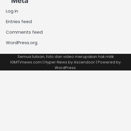
Meta
Log in
Entries feed
Comments feed
WordPress.org
Semua tulisan, foto dan video merupakan hak milik
IGMTVnews.com | Hyper News by
Ascendoor
| Powered by
WordPress
.