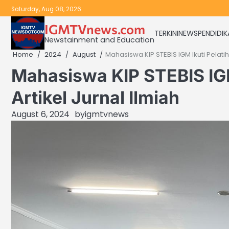
Skip
Saturday, Aug 08, 2026
to
IGMTVnews.com
content
TERKINI
NEWS
PENDIDI
Newstainment and Education
Home
2024
August
Mahasiswa KIP STEBIS IGM Ikuti Pelati
Mahasiswa KIP STEBIS IG
Artikel Jurnal Ilmiah
August 6, 2024
by
igmtvnews