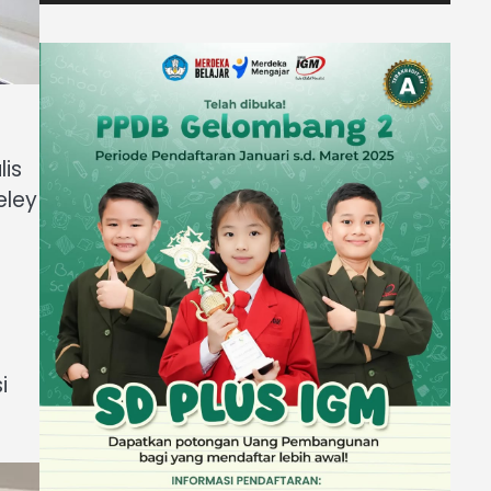
lis
eley
i