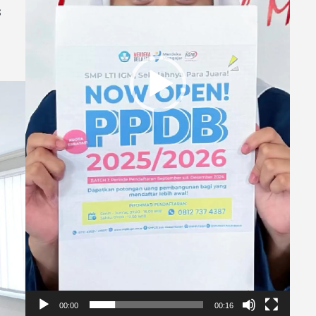
s
00:00
00:16