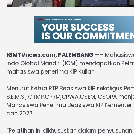
IGMTVnews.com, PALEMBANG —–
Mahasiswa 
Indo Global Mandiri (IGM) mendapatkan Pelat
mahasiswa penerima KIP Kuliah.
Menurut Ketua PTP Beasiswa KIP sekaligus Pem
S.E,M.Si, CTMP,CPRM,CPWA,CSEM, CSOPA menjel
Mahasiswa Penerima Beasiswa KIP Kementeria
dan 2023.
“Pelatihan ini dikhususkan dalam penyusunan 