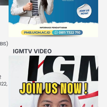
BIS)
IGMTV VIDEO
Video
Player
2
022,