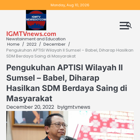
Skip
Monday, Aug 10, 2026
to
content
IGMTVnews.com
Newstainment and Education
Home
2022
December
Pengukuhan APTISI Wilayah II Sumsel – Babel, Diharap Hasilkan
SDM Berdaya Saing di Masyarakat
Pengukuhan APTISI Wilayah II
Sumsel – Babel, Diharap
Hasilkan SDM Berdaya Saing di
Masyarakat
December 20, 2022
by
igmtvnews